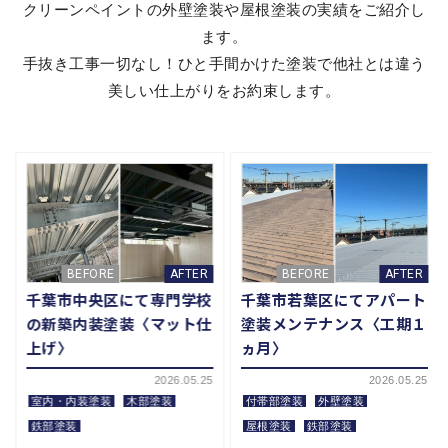
クリーンペイントの外壁塗装や屋根塗装の実績をご紹介し
ます。
手抜き工事一切なし！ひと手間かけた塗装で他社とは違う
美しい仕上がりをお約束します。
千葉市中央区にて新築の軒
千葉市稲毛区にて木製収納
天・ドア塗装〈事務所兼自
棚の塗装〈着色・クリア塗
宅〉
装〉
2026.05.22
2026.05.21
付帯部塗装
室内・内装塗装
木部塗装
施工前 未塗装の状態です。ボ
施工前 取り付けされたまま