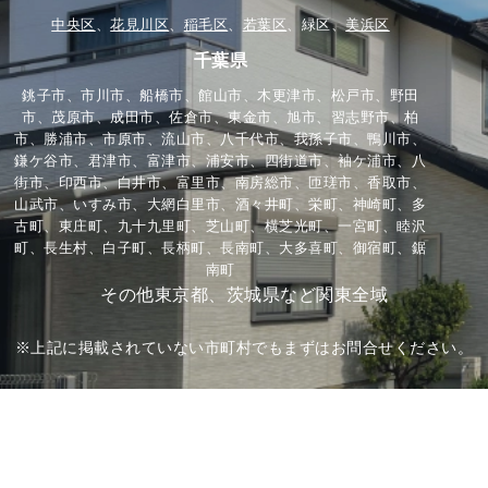
中央区
、
花見川区
、
稲毛区
、
若葉区
、緑区、
美浜区
千葉県
銚子市、市川市、船橋市、館山市、木更津市、松戸市、野田
市、茂原市、成田市、佐倉市、東金市、旭市、習志野市、柏
市、勝浦市、市原市、流山市、八千代市、我孫子市、鴨川市、
鎌ケ谷市、君津市、富津市、浦安市、四街道市、袖ケ浦市、八
街市、印西市、白井市、富里市、南房総市、匝瑳市、香取市、
山武市、いすみ市、大網白里市、酒々井町、栄町、神崎町、多
古町、東庄町、九十九里町、芝山町、横芝光町、一宮町、睦沢
町、長生村、白子町、長柄町、長南町、大多喜町、御宿町、鋸
南町
その他東京都、茨城県など関東全域
※上記に掲載されていない市町村でもまずはお問合せください。