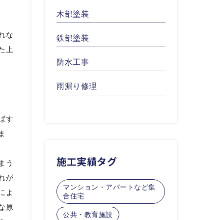
木部塗装
れな
鉄部塗装
た上
防水工事
雨漏り修理
ばす
ま
施工実績タグ
まう
れが
マンション・アパートなど集
によ
合住宅
な原
公共・教育施設