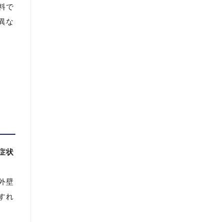
料で
異な
症状
外壁
すれ