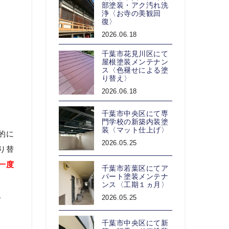
部塗装・アク汚れ洗
浄〈お寺の美観回
復〉
2026.06.18
千葉市花見川区にて
屋根塗装メンテナン
ス〈色褪せによる塗
り替え〉
2026.06.18
千葉市中央区にて専
門学校の新築内装塗
装〈マット仕上げ〉
的に
2026.05.25
り替
一度
千葉市若葉区にてア
パート塗装メンテナ
ンス〈工期１ヵ月〉
。
2026.05.25
千葉市中央区にて新