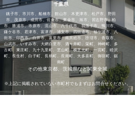
千葉県
銚子市、市川市、船橋市、館山市、木更津市、松戸市、野田
市、茂原市、成田市、佐倉市、東金市、旭市、習志野市、柏
市、勝浦市、市原市、流山市、八千代市、我孫子市、鴨川市、
鎌ケ谷市、君津市、富津市、浦安市、四街道市、袖ケ浦市、八
街市、印西市、白井市、富里市、南房総市、匝瑳市、香取市、
山武市、いすみ市、大網白里市、酒々井町、栄町、神崎町、多
古町、東庄町、九十九里町、芝山町、横芝光町、一宮町、睦沢
町、長生村、白子町、長柄町、長南町、大多喜町、御宿町、鋸
南町
その他東京都、茨城県など関東全域
※上記に掲載されていない市町村でもまずはお問合せください。