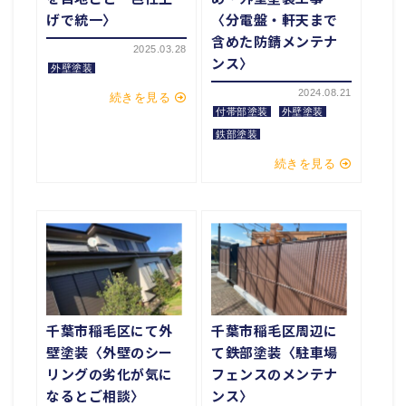
げで統一〉
〈分電盤・軒天まで
含めた防錆メンテナ
2025.03.28
ンス〉
外壁塗装
2024.08.21
続きを見る
付帯部塗装
外壁塗装
鉄部塗装
続きを見る
千葉市稲毛区にて外
千葉市稲毛区周辺に
壁塗装〈外壁のシー
て鉄部塗装〈駐車場
リングの劣化が気に
フェンスのメンテナ
なるとご相談〉
ンス〉