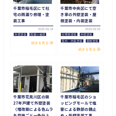
千葉市稲毛区にて社
千葉市中央区にて空
宅の雨漏り修理・塗
き家の外壁塗装・屋
装工事
根塗装・内装塗装
2025.06.19
2024.09.03
外壁塗装
雨漏り修理
付帯部塗装
外壁塗装
室内・内装塗装
屋根塗装
続きを見る
続きを見る
千葉市花見川区の築
千葉市稲毛区のショ
27年戸建て外壁塗装
ッピングモールで塩
〈増改築による色ムラ
害による鉄部の錆止
を目地ごと一色仕上
め・外壁塗装工事