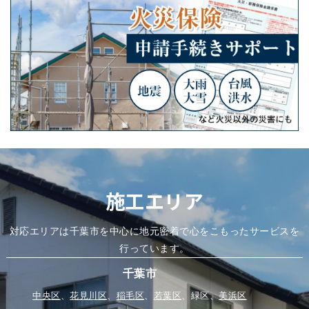
施工エリア
対応エリアは千葉市を中心に地元密着で心をこもったサービスを
行っています。
千葉市
中央区
、
花見川区
、
稲毛区
、
若葉区
、緑区、
美浜区